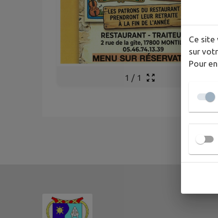
Ce site 
sur votr
Pour en
1
/
1