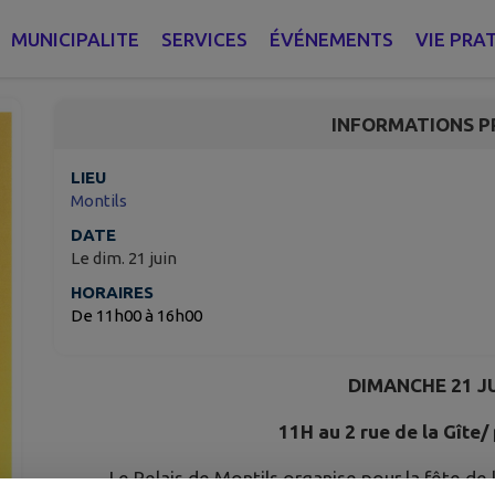
FÊTE DE LA MUSIQUE
MUNICIPALITE
SERVICES
ÉVÉNEMENTS
VIE PRA
Montils
INFORMATIONS P
LIEU
Montils
DATE
Le dim. 21 juin
HORAIRES
De 11h00 à 16h00
DIMANCHE 21 JU
11H au 2 rue de la Gîte/ 
Le Relais de Montils organise pour la fête de