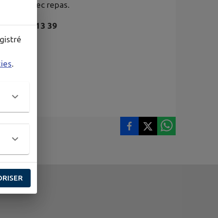
Chœur) avec repas.
 05 46 74 13 39
gistré
kies
.
ORISER