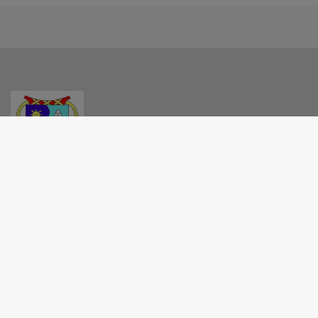
MAIRIE - MONTILS
8 rue de la gîte, 17800 MONTILS
05 46 96 42 38
mairie@montils.fr
M'Y RENDRE
www.montils.fr